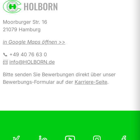
Moorburger Str. 16
21079 Hamburg
in Google Maps öffnen >>
📞 +49 40 76 63 0
📨
info@HOLBORN.de
Bitte senden Sie Bewerbungen direkt über unser
Bewerbungs-Formular auf der
Karriere-Seite
.
Navigation