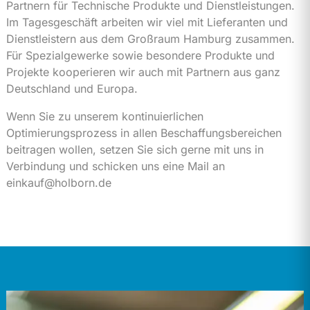
Partnern für Technische Produkte und Dienstleistungen.
Im Tagesgeschäft arbeiten wir viel mit Lieferanten und
Dienstleistern aus dem Großraum Hamburg zusammen.
Für Spezialgewerke sowie besondere Produkte und
Projekte kooperieren wir auch mit Partnern aus ganz
Deutschland und Europa.
Wenn Sie zu unserem kontinuierlichen
Optimierungsprozess in allen Beschaffungsbereichen
beitragen wollen, setzen Sie sich gerne mit uns in
Verbindung und schicken uns eine Mail an
einkauf@holborn.de