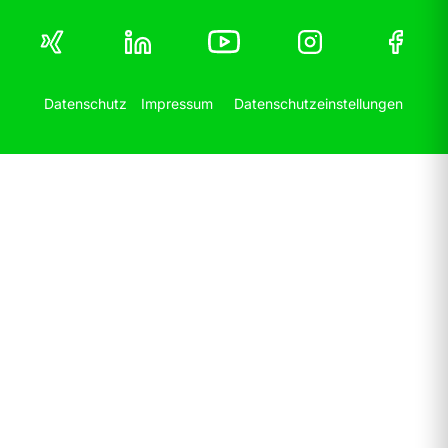
Navigation
überspringen
Navigation
Datenschutz
Impressum
Datenschutzeinstellungen
überspringen